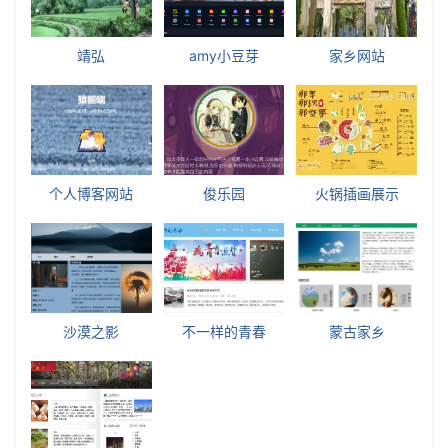
靖弘
amy小豆芽
家乡网站
个人博客网站
俊乐园
火锅插画展示
沙漠之影
不一样的青春
蒙古家乡