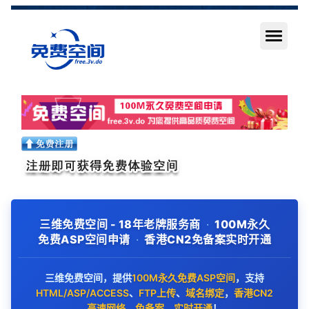
三维免费空间 - 18年老牌服务商
·
100M永久
免费ASP空间申请
·
香港CN2免备案实时开通
三维免费空间，提供
100M永久免费ASP空间
，支持
HTML/ASP/ACCESS
、
FTP上传
、
域名绑定
，
香港CN2
高速网络
，
免备案
，
实时开通
！