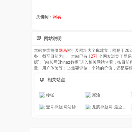
关键词：
网易
网站说明
本站在线提供
网易
索引及网址大全库建立；
网易
于202
务；截至目前为止，本站已有
1271
个网友浏览了
网易
据"、"站长网Chinaz数据"进入相关网站查看；按
量、用户体验等；当然要评估一个站的价值，还是要
相关站点
搜狐
新浪
壹号导航|网站秒收录|收录网站|导航网站|1号导航|1hdh|1hao导航
龙腾导航网-最全的导航网站