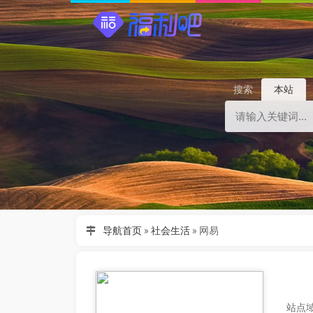
搜索
本站
导航首页
»
社会生活
»
网易
站点域