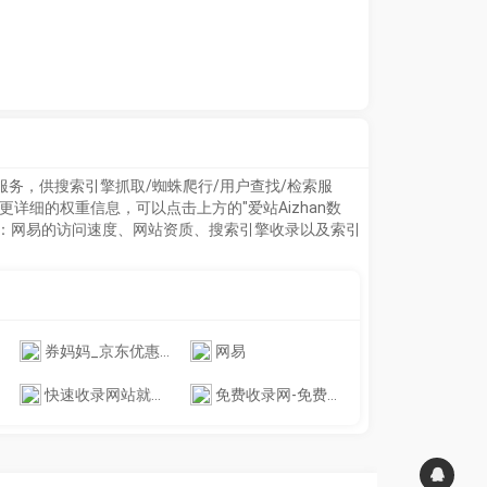
务，供搜索引擎抓取/蜘蛛爬行/用户查找/检索服
详细的权重信息，可以点击上方的"爱站Aizhan数
：
网易
的访问速度、网站资质、搜索引擎收录以及索引
。
券妈妈_京东优惠券,淘宝优惠券,拼多多优惠券,唯品会优惠券,饿了么优惠券,美团外卖优惠券
网易
快速收录网站就来-目录导航网
免费收录网-免费网站收录平台