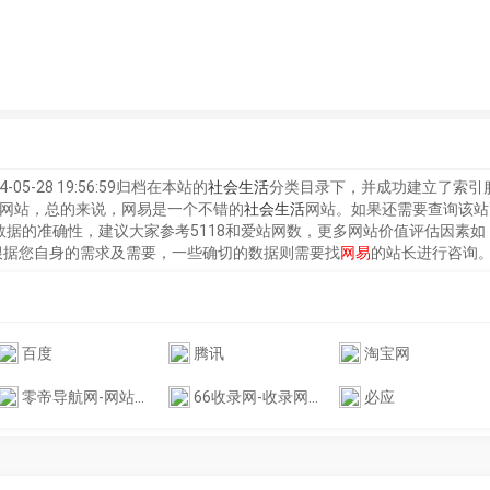
4-05-28 19:56:59归档在本站的
社会生活
分类目录下，并成功建立了索引服
网站，总的来说，
网易
是一个不错的
社会生活
网站。如果还需要查询该站更
目前数据的准确性，建议大家参考5118和爱站网数，更多网站价值评估因素如
根据您自身的需求及需要，一些确切的数据则需要找
网易
的站长进行咨询
百度
腾讯
淘宝网
零帝导航网-网站收录-分类目录-网址导航-收录网站-零D导航
66收录网-收录网_免费收录网站_自动收录网_秒收录
必应