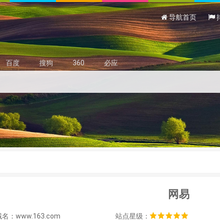
导航首页
百度
搜狗
360
必应
网易
名：www.163.com
站点星级：