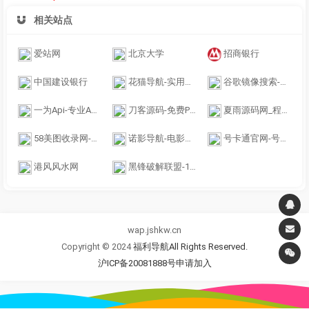
相关站点
爱站网
北京大学
招商银行
中国建设银行
花猫导航-实用网站大全导航，尽在huamao.vip
谷歌镜像搜索-Google镜像一个神奇的网站！
一为Api-专业API提供-一为忆博客(iowen.cn)
刀客源码-免费PHP网站源码模板,插件软件资源分享平台！
夏雨源码网_程序源码_主题模板_专注于优质资源分享!
58美图收录网-自动收录网站-流量交换-自动链
诺影导航-电影视频网址导航
号卡通官网-号卡分销系统
港风风水网
黑锋破解联盟-12年专注wap个人网站导航
wap.jshkw.cn
Copyright © 2024
福利导航All Rights Reserved.
沪ICP备20081888号
申请加入