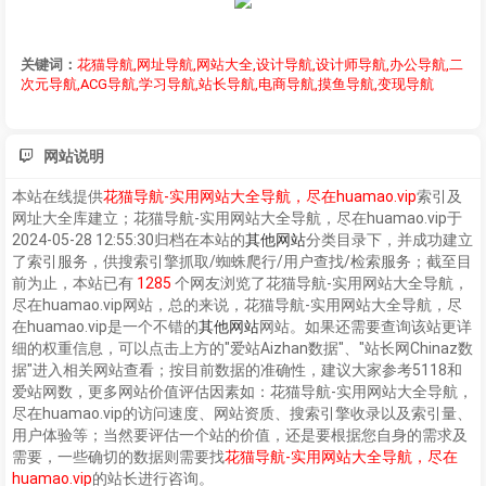
关键词：
花猫导航,网址导航,网站大全,设计导航,设计师导航,办公导航,二
次元导航,ACG导航,学习导航,站长导航,电商导航,摸鱼导航,变现导航
网站说明
本站在线提供
花猫导航-实用网站大全导航，尽在huamao.vip
索引及
网址大全库建立；
花猫导航-实用网站大全导航，尽在huamao.vip
于
2024-05-28 12:55:30归档在本站的
其他网站
分类目录下，并成功建立
了索引服务，供搜索引擎抓取/蜘蛛爬行/用户查找/检索服务；截至目
前为止，本站已有
1285
个网友浏览了
花猫导航-实用网站大全导航，
尽在huamao.vip
网站，总的来说，
花猫导航-实用网站大全导航，尽
在huamao.vip
是一个不错的
其他网站
网站。如果还需要查询该站更详
细的权重信息，可以点击上方的"爱站Aizhan数据"、"站长网Chinaz数
据"进入相关网站查看；按目前数据的准确性，建议大家参考5118和
爱站网数，更多网站价值评估因素如：
花猫导航-实用网站大全导航，
尽在huamao.vip
的访问速度、网站资质、搜索引擎收录以及索引量、
用户体验等；当然要评估一个站的价值，还是要根据您自身的需求及
需要，一些确切的数据则需要找
花猫导航-实用网站大全导航，尽在
huamao.vip
的站长进行咨询。