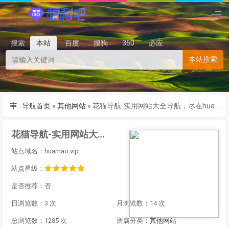
搜索
本站
百度
搜狗
360
必应
本站搜索
导航首页
»
其他网站
»
花猫导航-实用网站大全导航，尽在huamao.vip
花猫导航-实用网站大全导航，尽在huamao.vip
站点域名：huamao.vip
站点星级：
是否推荐：否
日浏览数：3 次
月浏览数：14 次
总浏览数：1285 次
所属分类：
其他网站