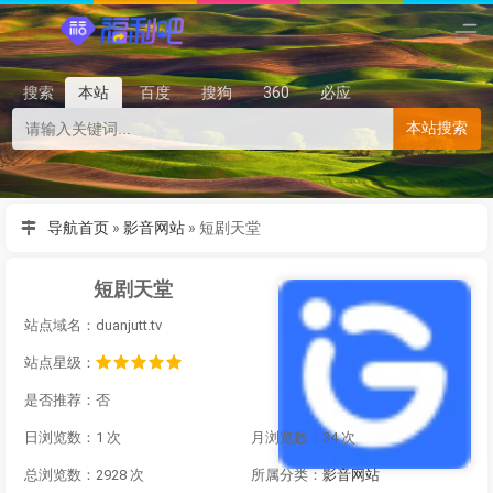
搜索
本站
百度
搜狗
360
必应
本站搜索
导航首页
»
影音网站
»
短剧天堂
短剧天堂
站点域名：duanjutt.tv
站点星级：
是否推荐：否
日浏览数：1 次
月浏览数：34 次
总浏览数：2928 次
所属分类：
影音网站