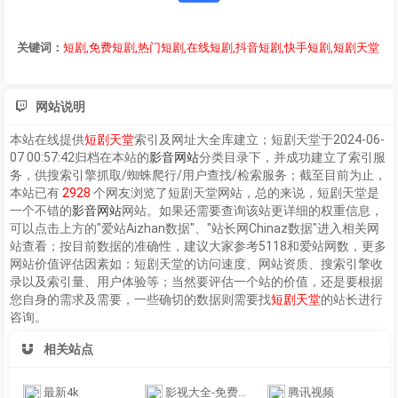
关键词：
短剧,免费短剧,热门短剧,在线短剧,抖音短剧,快手短剧,短剧天堂
网站说明
本站在线提供
短剧天堂
索引及网址大全库建立；
短剧天堂
于2024-06-
07 00:57:42归档在本站的
影音网站
分类目录下，并成功建立了索引服
务，供搜索引擎抓取/蜘蛛爬行/用户查找/检索服务；截至目前为止，
本站已有
2928
个网友浏览了
短剧天堂
网站，总的来说，
短剧天堂
是
一个不错的
影音网站
网站。如果还需要查询该站更详细的权重信息，
可以点击上方的"爱站Aizhan数据"、"站长网Chinaz数据"进入相关网
站查看；按目前数据的准确性，建议大家参考5118和爱站网数，更多
网站价值评估因素如：
短剧天堂
的访问速度、网站资质、搜索引擎收
录以及索引量、用户体验等；当然要评估一个站的价值，还是要根据
您自身的需求及需要，一些确切的数据则需要找
短剧天堂
的站长进行
咨询。
相关站点
最新4k
影视大全-免费在线观看电影电视剧
腾讯视频