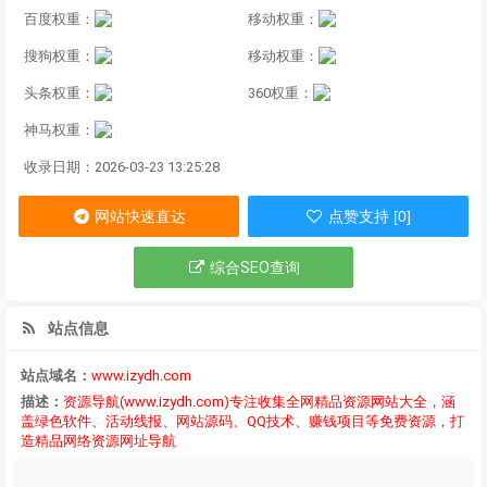
百度权重：
移动权重：
搜狗权重：
移动权重：
头条权重：
360权重：
神马权重：
收录日期：2026-03-23 13:25:28
网站快速直达
点赞支持 [0]
综合SEO查询
站点信息
站点域名：
www.izydh.com
描述：
资源导航(www.izydh.com)专注收集全网精品资源网站大全，涵
盖绿色软件、活动线报、网站源码、QQ技术、赚钱项目等免费资源，打
造精品网络资源网址导航