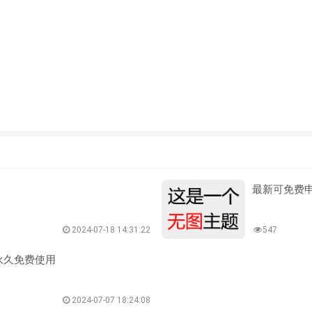
最新可免费申
2024-07-18 14:31:22
547
永久免费使用
2024-07-07 18:24:08