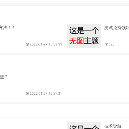
方法！！
测试免费领Q
2022-01-27 15:53:33
623
哪些？
2022-01-27 15:51:21
技术导航