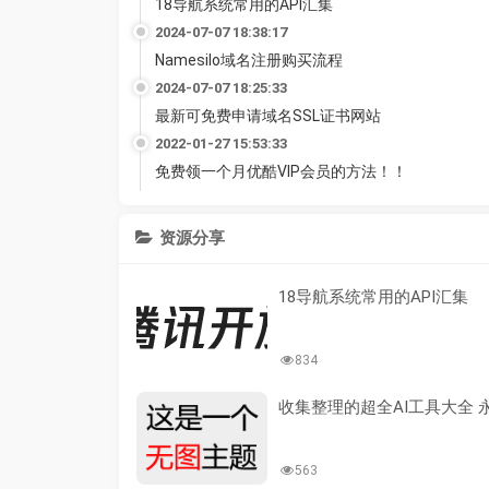
18导航系统常用的API汇集
2024-07-07 18:38:17
Namesilo域名注册购买流程
2024-07-07 18:25:33
最新可免费申请域名SSL证书网站
2022-01-27 15:53:33
免费领一个月优酷VIP会员的方法！！
资源分享
18导航系统常用的API汇集
834
收集整理的超全AI工具大全 
563