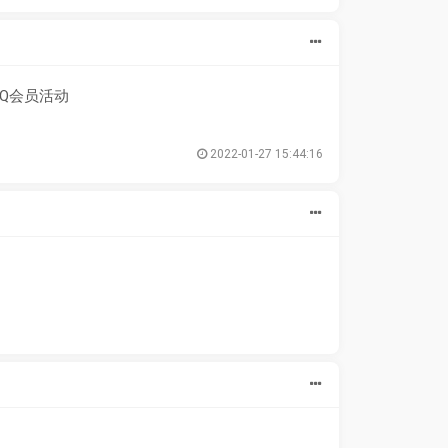
Q会员活动
2022-01-27 15:44:16