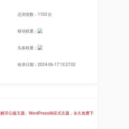
总浏览数：1103 次
移动权重：
头条权重：
收录日期：2024-06-17 13:27:02
ress破解开心版主题、WordPress响应式主题，永久免费下