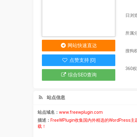
日浏览
所属
网站快速直达
搜狗
点赞支持 [0]
360
综合SEO查询
站点信息
站点域名：
www.freewplugin.com
描述：
FreeWPlugin收集国内外精选的WordPres
载！