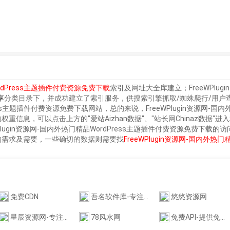
ordPress主题插件付费资源免费下载
索引及网址大全库建立；
FreeWPl
享
分类目录下，并成功建立了索引服务，供搜索引擎抓取/蜘蛛爬行/用户
ress主题插件付费资源免费下载
网站，总的来说，
FreeWPlugin资源网-
重信息，可以点击上方的"爱站Aizhan数据"、"站长网Chinaz数据
WPlugin资源网-国内外热门精品WordPress主题插件付费资源免费下载
的访
的需求及需要，一些确切的数据则需要找
FreeWPlugin资源网-国内外热
免费CDN
吾名软件库-专注收集免费资源，分享优质软件活动资源网!
悠悠资源网
星辰资源网-专注分享网络精品资源平台,免费软件,活动线报,网站源码,QQ技术,星辰教程网,小刀娱乐网
78风水网
免费API-提供免费接口调用平台