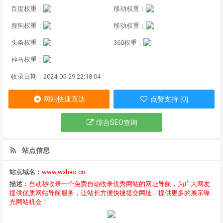
百度权重：
移动权重：
搜狗权重：
移动权重：
头条权重：
360权重：
神马权重：
收录日期：2024-05-29 22:18:04
网站快速直达
点赞支持 [0]
综合SEO查询
站点信息
站点域名：
www.wxhao.cn
描述：
自动秒收录一个免费自动收录优秀网站的网址导航，为广大网友
提供优质网站导航服务，让站长方便快捷提交网址，提供更多的展示曝
光网站机会！