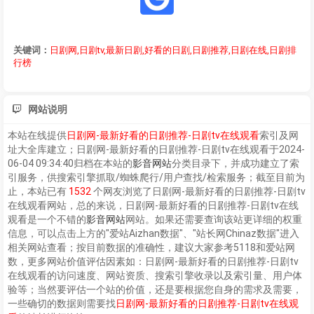
关键词：
日剧网,日剧tv,最新日剧,好看的日剧,日剧推荐,日剧在线,日剧排
行榜
网站说明
本站在线提供
日剧网-最新好看的日剧推荐-日剧tv在线观看
索引及网
址大全库建立；
日剧网-最新好看的日剧推荐-日剧tv在线观看
于2024-
06-04 09:34:40归档在本站的
影音网站
分类目录下，并成功建立了索
引服务，供搜索引擎抓取/蜘蛛爬行/用户查找/检索服务；截至目前为
止，本站已有
1532
个网友浏览了
日剧网-最新好看的日剧推荐-日剧tv
在线观看
网站，总的来说，
日剧网-最新好看的日剧推荐-日剧tv在线
观看
是一个不错的
影音网站
网站。如果还需要查询该站更详细的权重
信息，可以点击上方的"爱站Aizhan数据"、"站长网Chinaz数据"进入
相关网站查看；按目前数据的准确性，建议大家参考5118和爱站网
数，更多网站价值评估因素如：
日剧网-最新好看的日剧推荐-日剧tv
在线观看
的访问速度、网站资质、搜索引擎收录以及索引量、用户体
验等；当然要评估一个站的价值，还是要根据您自身的需求及需要，
一些确切的数据则需要找
日剧网-最新好看的日剧推荐-日剧tv在线观