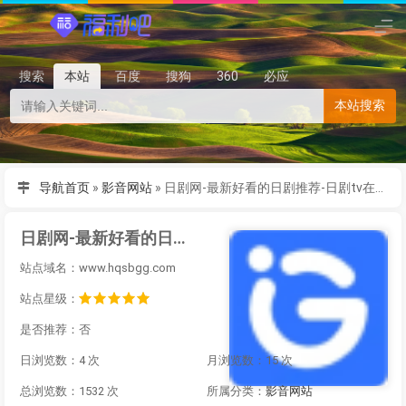
搜索
本站
百度
搜狗
360
必应
本站搜索
导航首页
»
影音网站
»
日剧网-最新好看的日剧推荐-日剧tv在线观看
日剧网-最新好看的日剧推荐-日剧tv在线观看
站点域名：www.hqsbgg.com
站点星级：
是否推荐：否
日浏览数：4 次
月浏览数：15 次
总浏览数：1532 次
所属分类：
影音网站