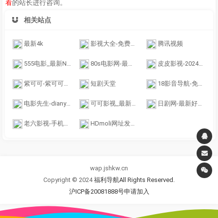
看
的站长进行咨询。
相关站点
最新4k
影视大全-免费在线观看电影电视剧
腾讯视频
555电影_最新Netflix新剧_韩国电影免费在线观看
80s电影网-最新电影在线观看_免费电视剧手机观看
皮皮影视-2024年最新高清热播电影-电视剧免费在线观看
紫可可-紫可可影视-紫可可电视剧-紫可可动漫
短剧天堂
18影音导航-免费影视网站指路者
电影先生-dianyingxs.cc-白羊-蜂鸟-77
可可影视_最新Netflix新剧_韩国电影免费在线观看
日剧网-最新好看的日剧推荐-日剧tv在线观看
老六影视-手机在线影院,vip电影电视剧,影视大全,免费电影网,高清MP4影院
HDmoli网址发布页
wap.jshkw.cn
Copyright © 2024
福利导航All Rights Reserved.
沪ICP备20081888号
申请加入