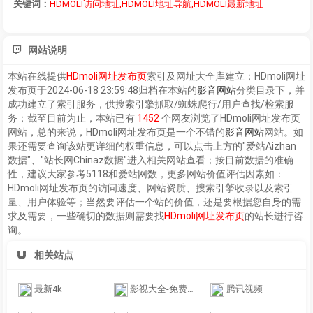
关键词：
HDMOLI访问地址,HDMOLI地址导航,HDMOLI最新地址
网站说明
本站在线提供
HDmoli网址发布页
索引及网址大全库建立；
HDmoli网址
发布页
于2024-06-18 23:59:48归档在本站的
影音网站
分类目录下，并
成功建立了索引服务，供搜索引擎抓取/蜘蛛爬行/用户查找/检索服
务；截至目前为止，本站已有
1452
个网友浏览了
HDmoli网址发布页
网站，总的来说，
HDmoli网址发布页
是一个不错的
影音网站
网站。如
果还需要查询该站更详细的权重信息，可以点击上方的"爱站Aizhan
数据"、"站长网Chinaz数据"进入相关网站查看；按目前数据的准确
性，建议大家参考5118和爱站网数，更多网站价值评估因素如：
HDmoli网址发布页
的访问速度、网站资质、搜索引擎收录以及索引
量、用户体验等；当然要评估一个站的价值，还是要根据您自身的需
求及需要，一些确切的数据则需要找
HDmoli网址发布页
的站长进行咨
询。
相关站点
最新4k
影视大全-免费在线观看电影电视剧
腾讯视频