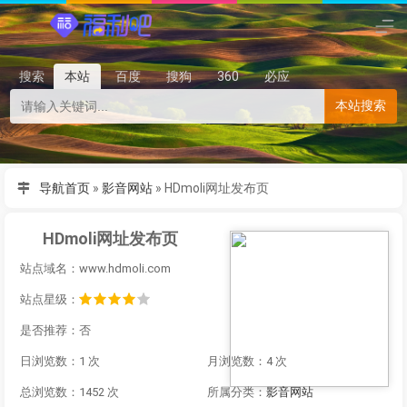
搜索
本站
百度
搜狗
360
必应
本站搜索
导航首页
»
影音网站
»
HDmoli网址发布页
HDmoli网址发布页
站点域名：www.hdmoli.com
站点星级：
是否推荐：否
日浏览数：1 次
月浏览数：4 次
总浏览数：1452 次
所属分类：
影音网站