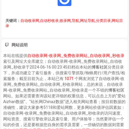
关键词：
自动收录网,自动秒收录,收录网,导航,网址导航,分类目录,网站目
录
网站说明
本站在线提供
自动收录网-收录网_免费收录网站_自动收录网_秒收录
索引及网址大全库建立；
自动收录网-收录网_免费收录网站_自动收
录网_秒收录
于2024-06-16 00:23:45归档在本站的
博客社区
分类目录
下，并成功建立了索引服务，供搜索引擎抓取/蜘蛛爬行/用户查找/检
索服务；截至目前为止，本站已有
1071
个网友浏览了
自动收录网-收
录网_免费收录网站_自动收录网_秒收录
网站，总的来说，
自动收录
网-收录网_免费收录网站_自动收录网_秒收录
是一个不错的
博客社区
网站。如果还需要查询该站更详细的权重信息，可以点击上方的"爱站
Aizhan数据"、"站长网Chinaz数据"进入相关网站查看；按目前数据的
准确性，建议大家参考5118和爱站网数，更多网站价值评估因素如：
自动收录网-收录网_免费收录网站_自动收录网_秒收录
的访问速度、
网站资质、搜索引擎收录以及索引量、用户体验等；当然要评估一个
站的价值，还是要根据您自身的需求及需要，一些确切的数据则需要