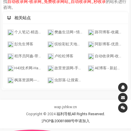
找
自动收录网-收录网_免费收录网站_自动收录网_秒收录
的站长进行
咨询。
相关站点
个人笔记-精选优质软件下载，免费绿色软件推荐
樊鑫生活网–情感文案,动漫,壁纸美图分享_淘気猫-星猫网
路羽博客-收藏有价值的资源
彭先生博客
缤纷彩虹天地技术与资源分享博客PHP原创程序
阿影博客-优质的技术资源综合类分享博客
程序员阿鑫-带你一起秃头！
卢松松博客
自动收录网-收录网_免费收录网站_自动收录网_秒收录
H43技术网-Hao43，QQ技术导航,QQ业务乐园,小刀网,爱Q生活网,QQ技术,技术导航天下,钻石皇朝,QQ技术网,QQ资源网,QQ技术乐园,学习技术从这里开始
故里资源网-手游源码端游源码页游源码服务端单机分享网
AE博客 - 新起点|站长资讯|站长源码|软件下载|AE墨渊|AEINK.COM
枫落资源网---分享免费精品资源
虫部落-让搜索更简单
wap.jshkw.cn
Copyright © 2024
福利导航All Rights Reserved.
沪ICP备20081888号
申请加入