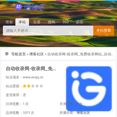
搜索
本站
百度
搜狗
360
必应
本站搜索
导航首页
»
博客社区
»
自动收录网-收录网_免费收录网站_自动收录网_秒收录
自动收录网-收录网_免费收录网站_自动收录网_秒收录
站点域名：www.asqq.cn
站点星级：
是否推荐：否
日浏览数：1 次
月浏览数：7 次
总浏览数：1071 次
所属分类：
博客社区