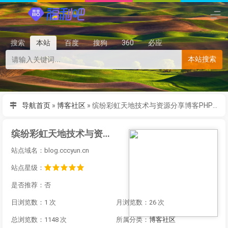
搜索
本站
百度
搜狗
360
必应
本站搜索
导航首页
»
博客社区
»
缤纷彩虹天地技术与资源分享博客PHP原创程序
缤纷彩虹天地技术与资源分享博客PHP原创程序
站点域名：blog.cccyun.cn
站点星级：
是否推荐：否
日浏览数：1 次
月浏览数：26 次
总浏览数：1148 次
所属分类：
博客社区