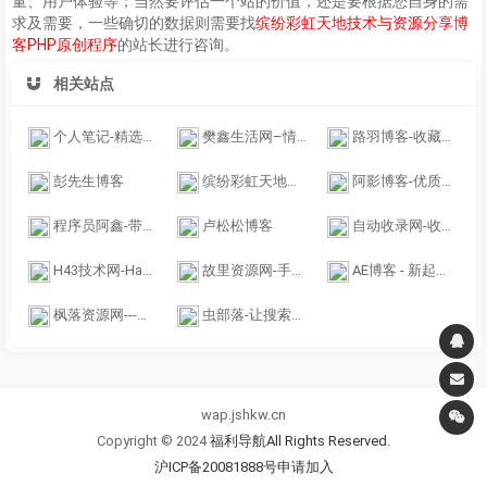
量、用户体验等；当然要评估一个站的价值，还是要根据您自身的需
求及需要，一些确切的数据则需要找
缤纷彩虹天地技术与资源分享博
客PHP原创程序
的站长进行咨询。
相关站点
个人笔记-精选优质软件下载，免费绿色软件推荐
樊鑫生活网–情感文案,动漫,壁纸美图分享_淘気猫-星猫网
路羽博客-收藏有价值的资源
彭先生博客
缤纷彩虹天地技术与资源分享博客PHP原创程序
阿影博客-优质的技术资源综合类分享博客
程序员阿鑫-带你一起秃头！
卢松松博客
自动收录网-收录网_免费收录网站_自动收录网_秒收录
H43技术网-Hao43，QQ技术导航,QQ业务乐园,小刀网,爱Q生活网,QQ技术,技术导航天下,钻石皇朝,QQ技术网,QQ资源网,QQ技术乐园,学习技术从这里开始
故里资源网-手游源码端游源码页游源码服务端单机分享网
AE博客 - 新起点|站长资讯|站长源码|软件下载|AE墨渊|AEINK.COM
枫落资源网---分享免费精品资源
虫部落-让搜索更简单
wap.jshkw.cn
Copyright © 2024
福利导航All Rights Reserved.
沪ICP备20081888号
申请加入