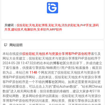
关键词：
缤纷彩虹天地,彩虹博客,彩虹天地,消失的彩虹海,PHP开发,源码
共享,建站技术,电脑软件,安卓软件,MRP软件
网站说明
本站在线提供
缤纷彩虹天地技术与资源分享博客PHP原创程序
索引及
网址大全库建立；
缤纷彩虹天地技术与资源分享博客PHP原创程序
于
2024-05-28 13:47:32归档在本站的
博客社区
分类目录下，并成功建立
了索引服务，供搜索引擎抓取/蜘蛛爬行/用户查找/检索服务；截至目
前为止，本站已有
1148
个网友浏览了
缤纷彩虹天地技术与资源分享
博客PHP原创程序
网站，总的来说，
缤纷彩虹天地技术与资源分享博
客PHP原创程序
是一个不错的
博客社区
网站。如果还需要查询该站更
详细的权重信息，可以点击上方的"爱站Aizhan数据"、"站长网Chinaz
数据"进入相关网站查看；按目前数据的准确性，建议大家参考5118
和爱站网数，更多网站价值评估因素如：
缤纷彩虹天地技术与资源分
享博客PHP原创程序
的访问速度、网站资质、搜索引擎收录以及索引